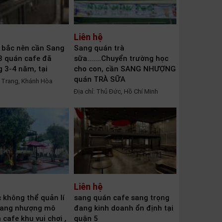
Liên hệ
 bắc nên cần Sang
Sang quán trà
 3 quán cafe đã
sữa.......Chuyển trường học
 3-4 năm, tại
cho con, cần SANG NHƯỢNG
quán TRÀ SỮA
a Trang, Khánh Hòa
Địa chỉ: Thủ Đức, Hồ Chí Minh
Liên hệ
c không thể quản lí
sang quán cafe sang trọng
sang nhượng mô
đang kinh doanh ổn định tại
 cafe khu vui chơi ,
quận 5