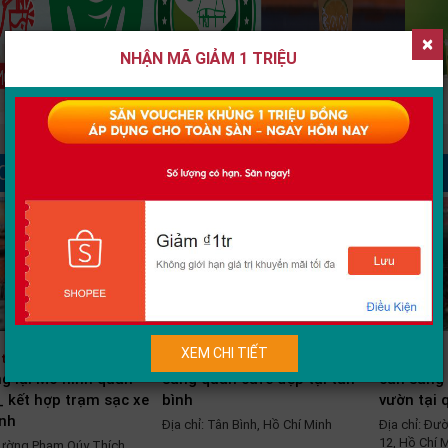
×
NHẬN MÃ GIẢM 1 TRIỆU
Quán Cafe
XEM CHI TIẾT
Liên hệ
Liên hệ
thuận
g lại Mô hình quán
sang quán cafe đẹp tại tân
cần sang
_ kết hợp trạm sạc xe
bình
vườn tại 
nh
Địa chỉ: Tân Bình, Hồ Chí Minh
Địa chỉ: Đư
12, Hồ Chí 
Đường Phạm Qúy Thích,