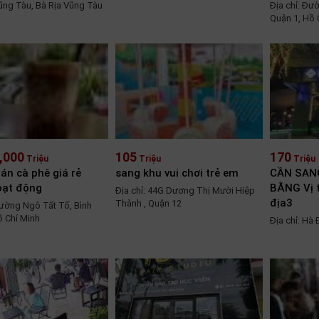
Vũng Tàu, Bà Rịa Vũng Tàu
Địa chỉ: Đư
Quận 1, Hồ 
,000
105
170
Triệu
Triệu
Triệu
án cà phê giá rẻ
sang khu vui chơi trẻ em
CẦN SAN
oạt động
BẰNG Vị t
Địa chỉ: 44G Dương Thị Mười Hiệp
địa3
Thành , Quận 12
Đường Ngô Tất Tố, Bình
 Chí Minh
Địa chỉ: Hà