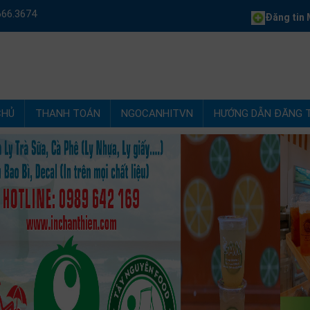
666.3674
Đăng tin
M
CHỦ
THANH TOÁN
NGOCANHITVN
HƯỚNG DẪN ĐĂNG T