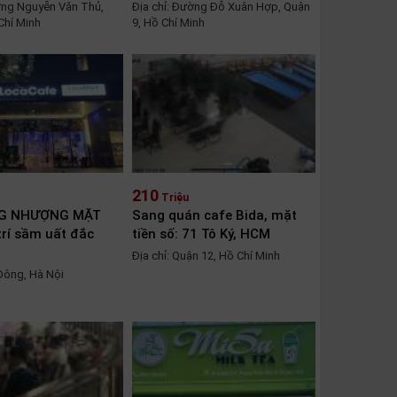
ờng Nguyễn Văn Thủ,
Địa chỉ: Đường Đỗ Xuân Hợp, Quận
Chí Minh
9, Hồ Chí Minh
210
Triệu
G NHƯỢNG MẶT
Sang quán cafe Bida, mặt
rí sầm uất đắc
tiền số: 71 Tô Ký, HCM
Địa chỉ: Quận 12, Hồ Chí Minh
 Đông, Hà Nội