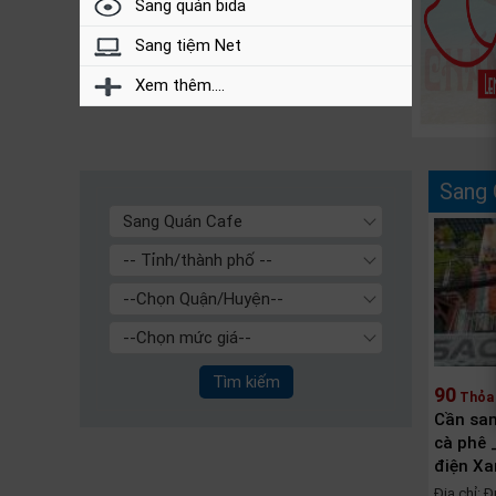
Sang quán bida
Sang tiệm Net
Xem thêm....
Sang 
90
Thỏa 
Cần san
cà phê 
điện Xa
Địa chỉ: 