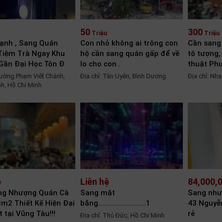
50
300
Triệu
Triệu
ạnh , Sang Quán
Con nhỏ không ai trông con
Cần sang
Tiệm Trà Ngay Khu
hộ cần sang quán gấp để về
tô tượng,
 Gần Đại Học Tôn Đ
lo cho con .
thuật Ph
Đường Phạm Viết Chánh,
Địa chỉ: Tân Uyên, Bình Dương
Địa chỉ: Nh
h, Hồ Chí Minh
ệ
Liên hệ
84,000,
ng Nhượng Quán Cà
Sang mặt
Sang như
m2 Thiết Kế Hiện Đại
bằng........................1
43 Nguyễ
 tại Vũng Tàu!!!
rẻ
Địa chỉ: Thủ Đức, Hồ Chí Minh