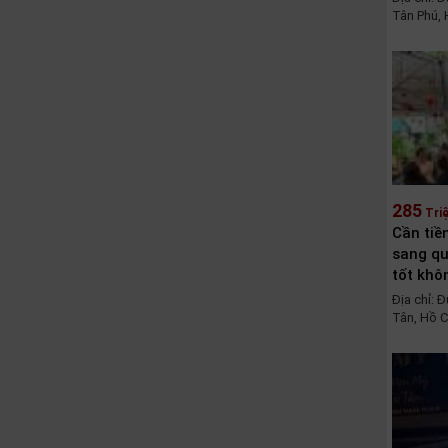
Tân Phú, 
285
Tri
Cần tiề
sang qu
tốt khô
Địa chỉ: 
Tân, Hồ C