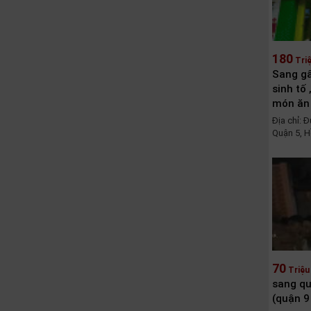
180
Tri
Sang gấ
sinh tố 
món ăn
Địa chỉ:
Quận 5, H
70
Triệu
sang qu
(quận 9