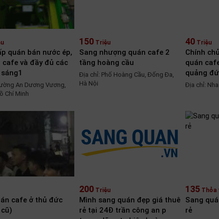
150
40
ệu
Triệu
Triệu
p quán bán nước ép,
Sang nhượng quán cafe 2
Chính ch
, cafe và đầy đủ các
tầng hoàng cầu
quán cafe
 sáng1
quảng đứ
Địa chỉ: Phố Hoàng Cầu, Đống Đa,
Hà Nội
 Đường An Dương Vương,
Địa chỉ: Nh
ồ Chí Minh
200
135
Triệu
Thỏa 
án cafe ở thủ đức
Mình sang quán đẹp giá thuê
Sang quá
 cũ)
rẻ tại 24Đ trần công an p
rẻ