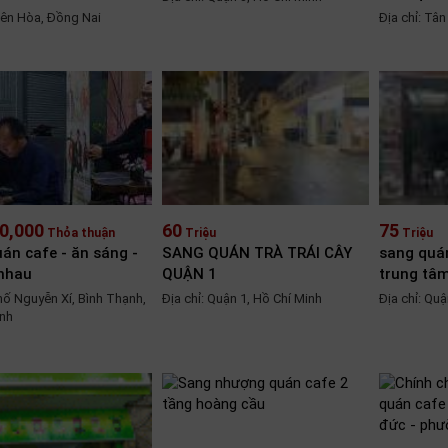
Biên Hòa, Đồng Nai
Địa chỉ: Tâ
0,000
60
75
Thỏa thuận
Triệu
Triệu
án cafe - ăn sáng -
SANG QUÁN TRÀ TRÁI CÂY
sang quán
 nhau
QUẬN 1
trung tâ
Phố Nguyễn Xí, Bình Thạnh,
Địa chỉ: Quận 1, Hồ Chí Minh
Địa chỉ: Quậ
inh