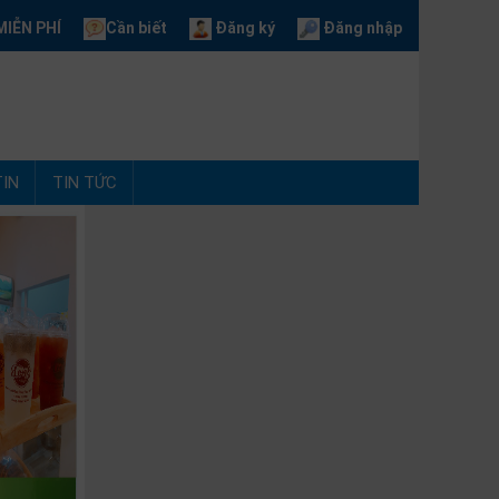
IỄN PHÍ
Cần biết
Đăng ký
Đăng nhập
IN
TIN TỨC