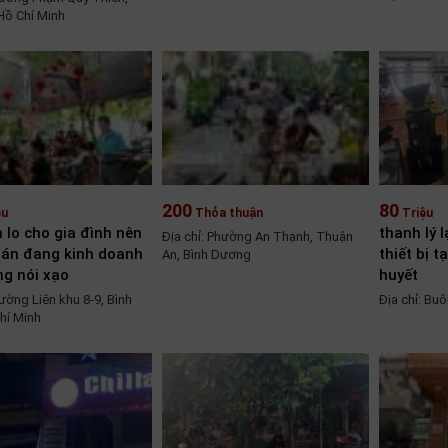
Hồ Chí Minh
200
80
ệu
Thỏa thuận
Triệu
n lo cho gia đình nên
thanh lý l
Địa chỉ: Phường An Thạnh, Thuận
án đang kinh doanh
thiết bị t
An, Bình Dương
ng nói xạo
huyết
Đường Liên khu 8-9, Bình
Địa chỉ: Bu
hí Minh