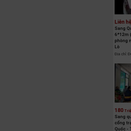
Liên h
Sang Qu
6*12m (
phòng 
Lò
Địa chỉ: 
Tân, Hồ C
180
Tri
Sang qu
cổng tr
Quốc - 