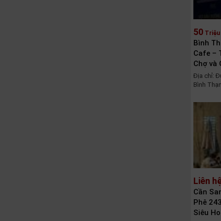
50
Triệu
Bình Th
Cafe – 
Chợ và
Địa chỉ: 
Bình Thạn
Liên h
Cần Sa
Phê 243
Siêu Hot