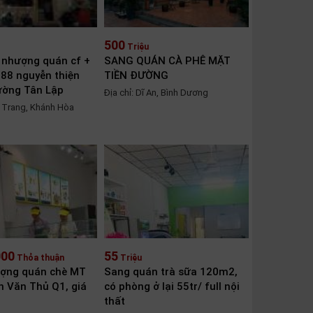
500
Triệu
 nhượng quán cf +
SANG QUÁN CÀ PHÊ MẶT
 88 nguyễn thiện
TIỀN ĐƯỜNG
ường Tân Lập
Địa chỉ: Dĩ An, Bình Dương
a Trang, Khánh Hòa
000
55
Thỏa thuận
Triệu
ợng quán chè MT
Sang quán trà sữa 120m2,
n Văn Thủ Q1, giá
có phòng ở lại 55tr/ full nội
thất