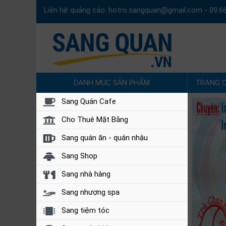
Liên hệ quảng cáo:
hotro.sangquan@gmail.com
-
09.6
DANH MỤC SẢN PHẨM
TRANG 
Sang Quán Cafe
Cho Thuê Mặt Bằng
Sang quán ăn - quán nhậu
Sang Shop
Sang nhà hàng
Sang nhượng spa
Sang tiệm tóc