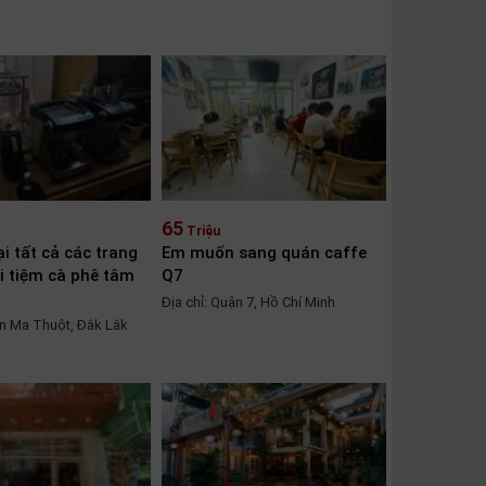
65
Triệu
ại tất cả các trang
Em muốn sang quán caffe
ại tiệm cà phê tâm
Q7
Địa chỉ: Quận 7, Hồ Chí Minh
ôn Ma Thuột, Đắk Lắk