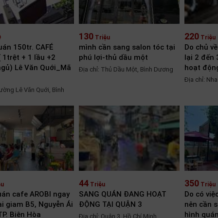
ệ
130
220
Triệu
Triệu
án 150tr. CAFÉ
mình cần sang salon tóc tại
Do chủ về
 1trệt + 1 lầu +2
phú lợi-thủ dầu một
lại 2 đến
ngủ) Lê Văn Quới_Mã
hoạt động
Địa chỉ: Thủ Dầu Một, Bình Dương
Địa chỉ: Nh
Đường Lê Văn Quới, Bình
hí Minh
44
350
ệu
Triệu
Triệu
án cafe AROBI ngay
SANG QUÁN ĐANG HOẠT
Do có việ
ại giam B5, Nguyễn Ái
ĐỘNG TẠI QUẬN 3
nên cần 
TP. Biên Hòa
hình quán
Địa chỉ: Quận 3, Hồ Chí Minh