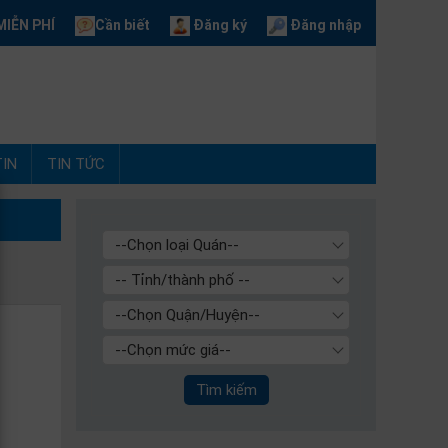
IỄN PHÍ
Cần biết
Đăng ký
Đăng nhập
IN
TIN TỨC