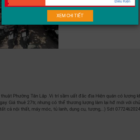
XEM CHI TIẾT
thuật Phường Tân Lập .Vị trí sầm uất đắc địa Hiện quán có lượng 
gay. Giá thuê 27tr, nhưng có thể thương lượng làm lại hđ mới với chủ
ất cả nội thất, máy móc, tủ lanh, dụng cụ, tượng,…) Sdt 077246202