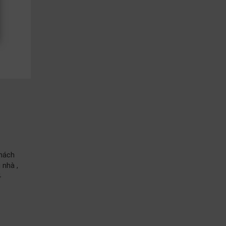
khách
 nhà ,
4