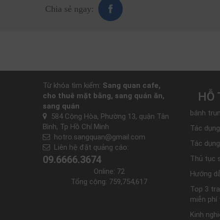
Chia sẻ ngay:
Từ khóa tìm kiếm:
Sang quan cafe,
HỖ 
cho thuê mặt bằng, sang quán ăn,
sang quán
bánh trun
584 Cộng Hòa, Phường 13, quận Tân
Bình, Tp Hồ Chí Minh
Tác dụng
hotro.sangquan@gmail.com
Tác dụng
Liên hệ đặt quảng cáo:
09.6666.3674
Thủ tục 
Online:
72
Hướng dẫ
Tổng cộng:
759,754,617
Top 3 tr
miễn phí
Kinh ngh