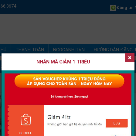
666.3674
Đăng tin
M
CHỦ
THANH TOÁN
NGOCANHITVN
HƯỚNG DẪN ĐĂNG T
×
NHẬN MÃ GIẢM 1 TRIỆU
 88 nguyễn thiện thuật Phường Tân Lập