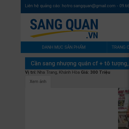
Liên hệ quảng cáo:
hotro.sangquan@gmail.com
-
09.6
DANH MỤC SẢN PHẨM
TRANG 
Cần sang nhượng quán cf + tô tượng,
Vị trí:
Nha Trang, Khánh Hòa
Giá:
300 Triệu
Xem ảnh