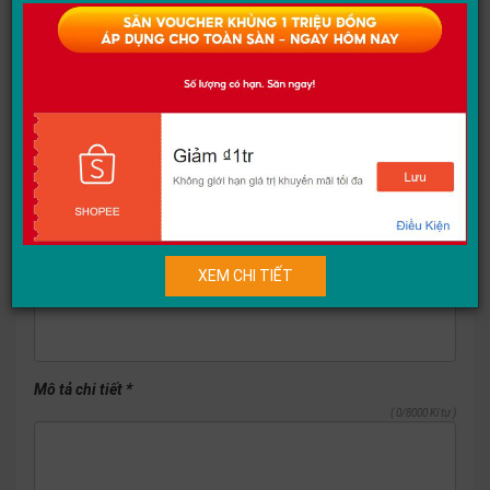
Tiêu đề
*
0/100 Kí tự )
Mô tả ngắn
( 0/300 Kí tự )
XEM CHI TIẾT
Mô tả chi tiết
*
( 0/8000 Kí tự )