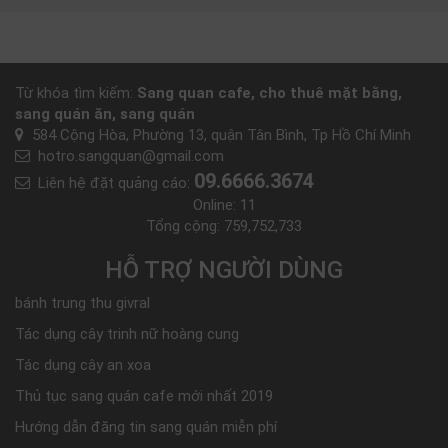
Từ khóa tìm kiếm:
Sang quan cafe, cho thuê mặt bằng,
sang quán ăn, sang quán
584 Cộng Hòa, Phường 13, quận Tân Bình, Tp Hồ Chí Minh
hotro.sangquan@gmail.com
09.6666.3674
Liên hệ đặt quảng cáo:
Online:
11
Tổng cộng:
759,752,733
HỖ TRỢ NGƯỜI DÙNG
bánh trung thu givral
Tác dụng cây trinh nữ hoàng cung
Tác dụng cây an xoa
Thủ tục sang quán cafe mới nhất 2019
Hướng dẫn đăng tin sang quán miễn phí