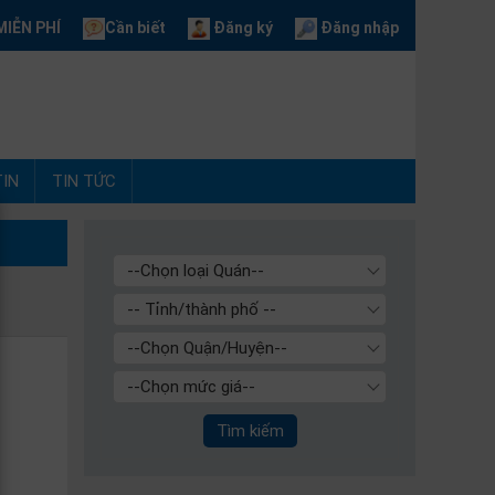
IỄN PHÍ
Cần biết
Đăng ký
Đăng nhập
IN
TIN TỨC