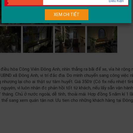
XEM CHI TIẾT
 điều hòa Công Viên Đông Anh, nhìn thẳng ra bãi để xe, vỉa hè rộng r
BND xã Đông Anh, vị trí đắc địa. Do mình chuyển sang công việc n
ợng lại cho ai thật sự tâm huyết. Giá 350tr (Có fix nếu nhiệt tìn
nguyên, vì luôn nhận đc phản hồi tốt từ khách, nếu lấy sẵn vận hàn
 tháng. Chủ ở nước ngoài, dễ tính, thoải mái. Hợp đồng 5 năm kí 1 lầ
ó thể sang xem quán tận nơi. Ưu tien cho những khách hàng tại Đông