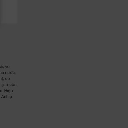
ãi, vô
hà nước,
h), có
h ạ, muốn
n. Hiện
 Anh ạ.