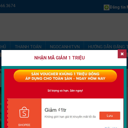
666.3674
Đăng tin
M
CHỦ
THANH TOÁN
NGOCANHITVN
HƯỚNG DẪN ĐĂNG T
×
NHẬN MÃ GIẢM 1 TRIỆU
ệu