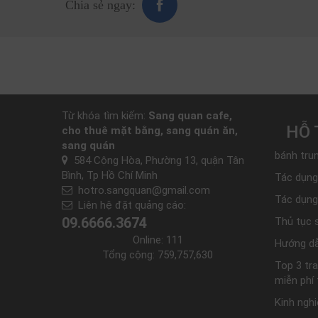
Chia sẻ ngay:
Từ khóa tìm kiếm:
Sang quan cafe,
HỖ 
cho thuê mặt bằng, sang quán ăn,
sang quán
bánh trun
584 Cộng Hòa, Phường 13, quận Tân
Bình, Tp Hồ Chí Minh
Tác dụng
hotro.sangquan@gmail.com
Tác dụng
Liên hệ đặt quảng cáo:
09.6666.3674
Thủ tục 
Online:
111
Hướng dẫ
Tổng cộng:
759,757,630
Top 3 tr
miễn phí
Kinh ngh