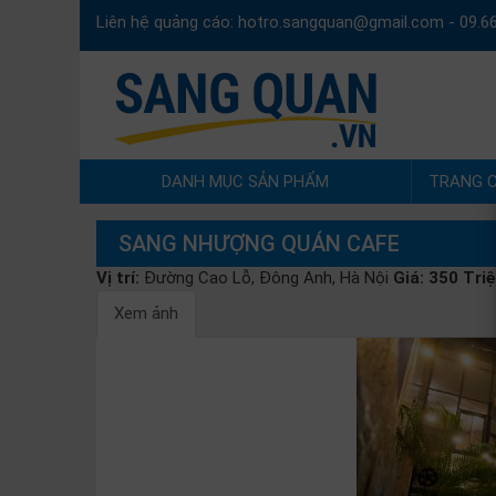
Liên hệ quảng cáo:
hotro.sangquan@gmail.com
-
09.6
DANH MỤC SẢN PHẨM
TRANG 
SANG NHƯỢNG QUÁN CAFE
Vị trí:
Đường Cao Lỗ, Đông Anh, Hà Nội
Giá:
350 Tri
Xem ảnh